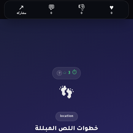
↗
💬
👎
♥
0
0
0
مشاركة
3
⏱
ث
?
👣
location
خطوات اللص المبللة