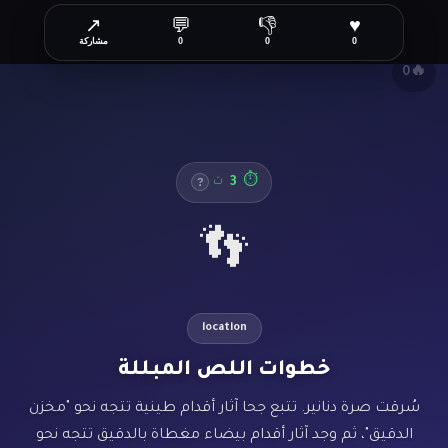
↗
💬
👎
♥
✕
0
0
0
مشاركة
🔥
0
3
⏱
ث
?
👣
location
خطوات اللص المبللة
سُرقت صرة دنانير. تتبع جحا آثار أقدام طينية تتجه نحو "مخزن
الدقيق"، ثم وجد آثار أقدام بيضاء مغطاة بالدقيق تتجه نحو