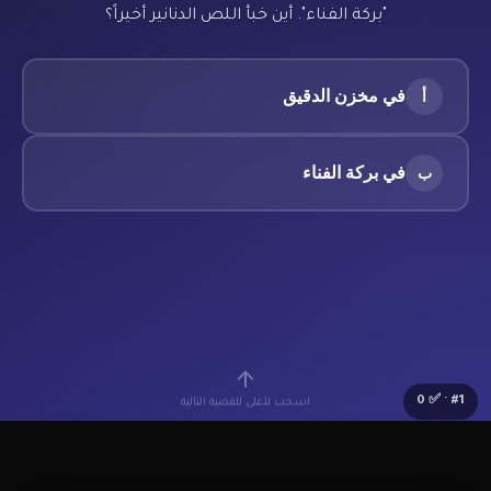
"بركة الفناء". أين خبأ اللص الدنانير أخيراً؟
في مخزن الدقيق
أ
في بركة الفناء
ب
0
· ✅
#
1
اسحب لأعلى للقضية التالية
🔰
Lv.1 مبتدئ
⭐
0