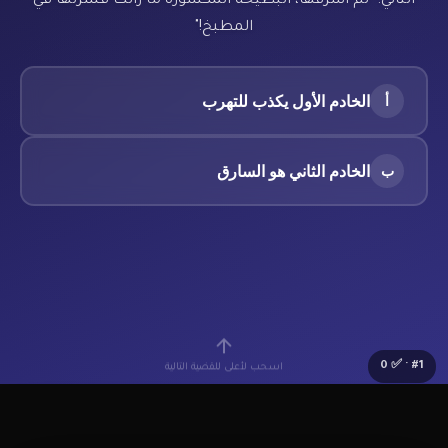
الثاني: "لم أسرقها، البطيخة المكسورة ما زالت قشرتها في
المطبخ!"
الخادم الأول يكذب للتهرب
أ
الخادم الثاني هو السارق
ب
0
· ✅
#
1
اسحب لأعلى للقضية التالية
🔰
Lv.1 مبتدئ
⭐
0