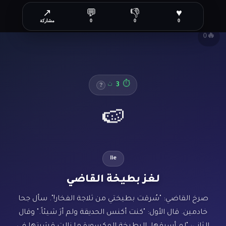
↗
💬
👎
♥
✕
0
0
0
مشاركة
🔥
0
3
⏱
ث
?
🍉
lie
لغز بطيخة القاضي
صرخ القاضي: "سُرقت بطيختي من ثلاجة الفخار!". سأل جحا
خادمين. قال الأول: "كنت أكنس الحديقة ولم أرَ شيئاً." وقال