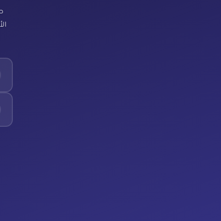
ص
الأ