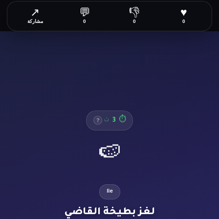
↗
💬
👎
♥
0
0
0
مشاركة
3
⏱
ث
?
🍉
lie
لغز بطيخة القاضي