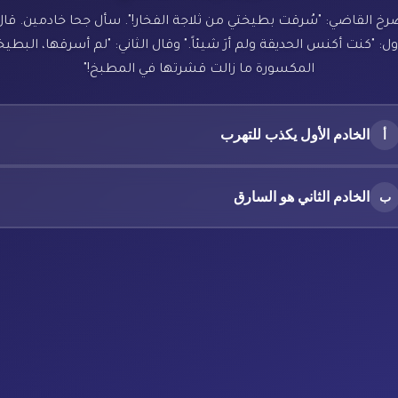
رخ القاضي: "سُرقت بطيختي من ثلاجة الفخار!". سأل جحا خادمين. قال
ول: "كنت أكنس الحديقة ولم أرَ شيئاً." وقال الثاني: "لم أسرقها، البطي
المكسورة ما زالت قشرتها في المطبخ!"
الخادم الأول يكذب للتهرب
أ
الخادم الثاني هو السارق
ب