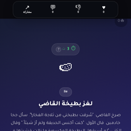
↗
💬
👎
♥
✕
0
0
0
مشاركة
🔥
0
3
⏱
ث
?
🍉
lie
لغز بطيخة القاضي
صرخ القاضي: "سُرقت بطيختي من ثلاجة الفخار!". سأل جحا
خادمين. قال الأول: "كنت أكنس الحديقة ولم أرَ شيئاً." وقال