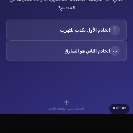
الثاني: "لم أسرقها، البطيخة المكسورة ما زالت قشرتها في
المطبخ!"
الخادم الأول يكذب للتهرب
أ
الخادم الثاني هو السارق
ب
0
· ✅
#
1
اسحب لأعلى للقضية التالية
🔰
Lv.1 مبتدئ
⭐
0