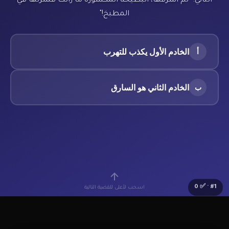
الثاني: "لم أسرقها، البطيخة المكسورة ما زالت قشرتها في
المطبخ!"
الخادم الأول يكذب للتهرب
أ
الخادم الثاني هو السارق
ب
اسحب لأعلى للقضية التالية
0
· ✅
#
1
🔰
Lv.1 مبتدئ
⭐
0