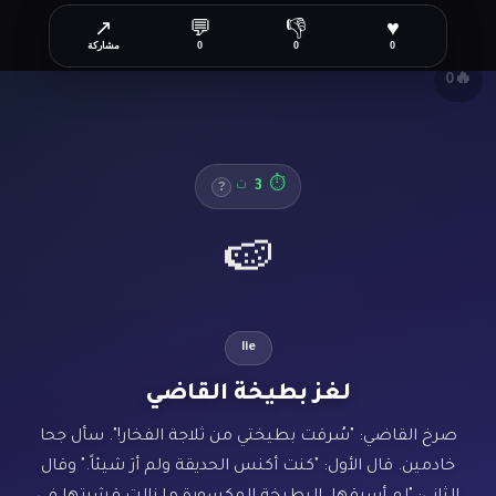
↗
💬
👎
♥
✕
0
0
0
مشاركة
🔥
0
3
⏱
ث
?
🍉
lie
لغز بطيخة القاضي
صرخ القاضي: "سُرقت بطيختي من ثلاجة الفخار!". سأل جحا
خادمين. قال الأول: "كنت أكنس الحديقة ولم أرَ شيئاً." وقال