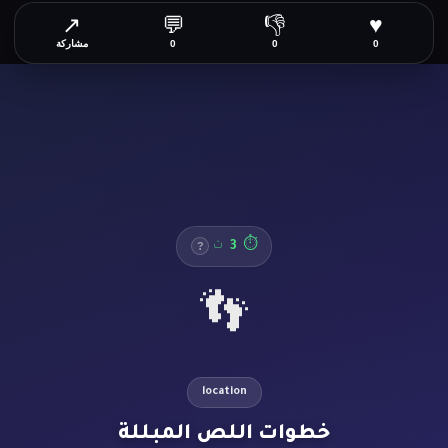
↗
💬
👎
♥
0
0
0
مشاركة
3
⏱
ث
?
👣
location
خطوات اللص المبللة