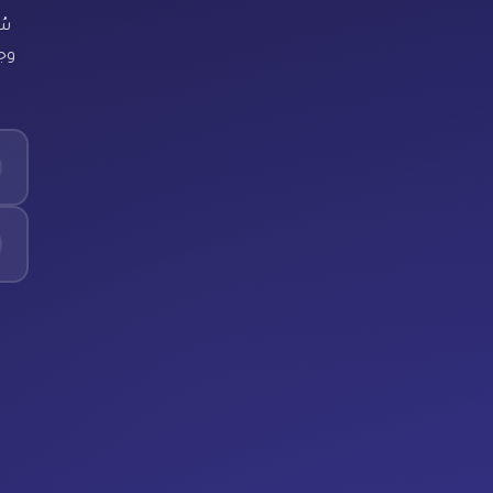
سُ
وجد