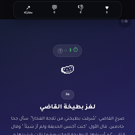
↗
💬
👎
♥
✕
0
0
0
مشاركة
🔥
0
3
⏱
ث
?
🍉
lie
لغز بطيخة القاضي
صرخ القاضي: "سُرقت بطيختي من ثلاجة الفخار!". سأل جحا
خادمين. قال الأول: "كنت أكنس الحديقة ولم أرَ شيئاً." وقال