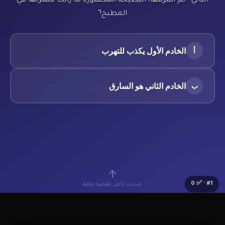
الثاني: "لم أسرقها، البطيخة المكسورة ما زالت قشرتها في
المطبخ!"
الخادم الأول يكذب للتهرب
أ
الخادم الثاني هو السارق
ب
0
· ✅
#
1
اسحب لأعلى للقضية التالية
🔰
Lv.1 مبتدئ
⭐
0