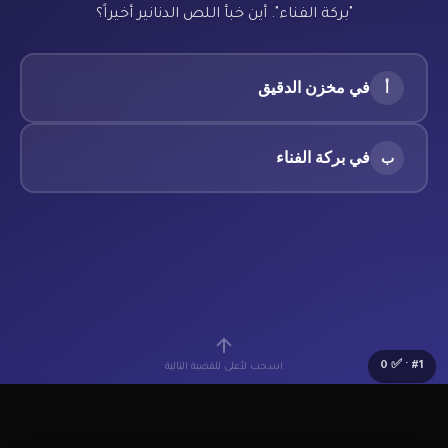
"بركة الفناء". أين خبأ اللص الدنانير أخيراً؟
في مخزن الدقيق
أ
في بركة الفناء
ب
اسحب لأعلى للقضية التالية
0
· ✅
#
1
🔰
Lv.1 مبتدئ
⭐
0