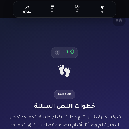
↗
💬
👎
♥
✕
0
0
0
مشاركة
🔥
0
3
⏱
ث
?
👣
location
خطوات اللص المبللة
سُرقت صرة دنانير. تتبع جحا آثار أقدام طينية تتجه نحو "مخزن
الدقيق"، ثم وجد آثار أقدام بيضاء مغطاة بالدقيق تتجه نحو