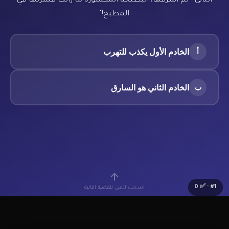
الثاني: "لم أسرقها، البطيخة المكسورة ما زالت قشرتها في
المطبخ!"
الخادم الأول يكذب للتهرب
أ
الخادم الثاني هو السارق
ب
0
· ✅
#
1
اسحب لأعلى للقضية التالية
🔰
Lv.1 مبتدئ
⭐
0