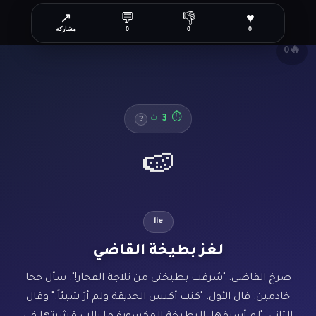
↗
💬
👎
♥
✕
0
0
0
مشاركة
🔥
0
3
⏱
ث
?
🍉
lie
لغز بطيخة القاضي
صرخ القاضي: "سُرقت بطيختي من ثلاجة الفخار!". سأل جحا
خادمين. قال الأول: "كنت أكنس الحديقة ولم أرَ شيئاً." وقال