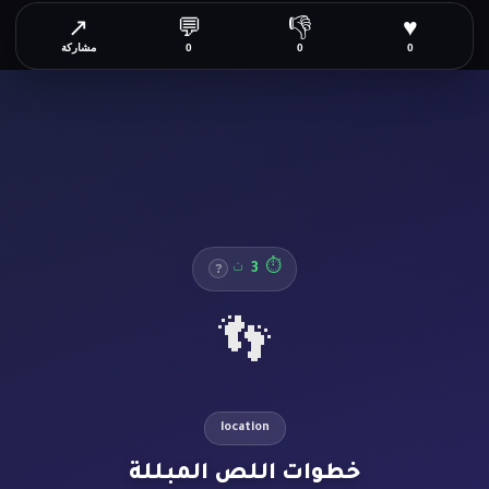
↗
💬
👎
♥
0
0
0
مشاركة
4
⏱
ث
?
👣
location
خطوات اللص المبللة