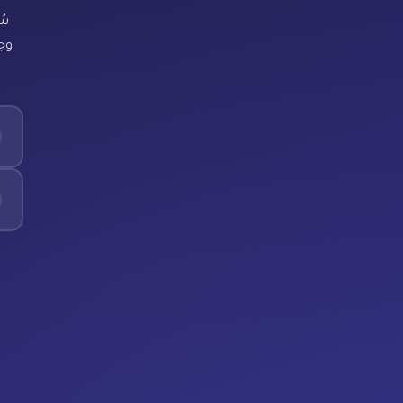
سُ
وجد