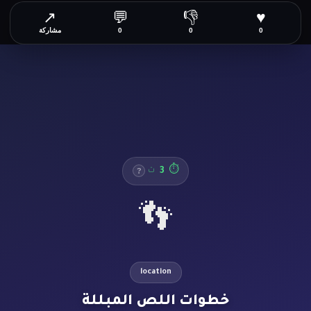
↗
💬
👎
♥
0
0
0
مشاركة
3
⏱
ث
?
👣
location
خطوات اللص المبللة