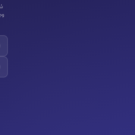
سُ
وجد