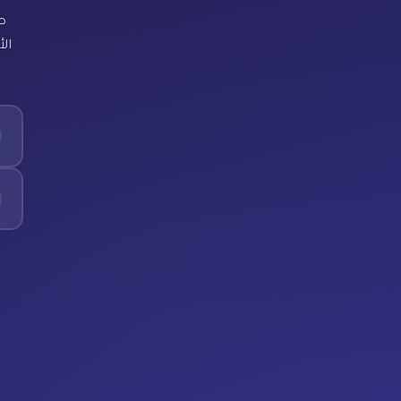
ص
الأ