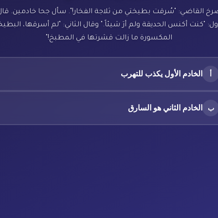
رخ القاضي: "سُرقت بطيختي من ثلاجة الفخار!". سأل جحا خادمين. قال
ول: "كنت أكنس الحديقة ولم أرَ شيئاً." وقال الثاني: "لم أسرقها، البطي
المكسورة ما زالت قشرتها في المطبخ!"
الخادم الأول يكذب للتهرب
أ
الخادم الثاني هو السارق
ب