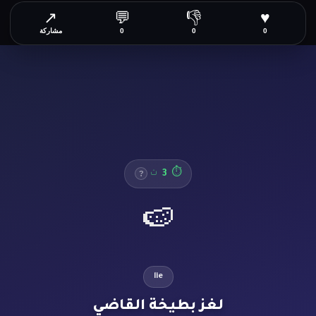
↗
💬
👎
♥
0
0
0
مشاركة
4
⏱
ث
?
🍉
lie
لغز بطيخة القاضي