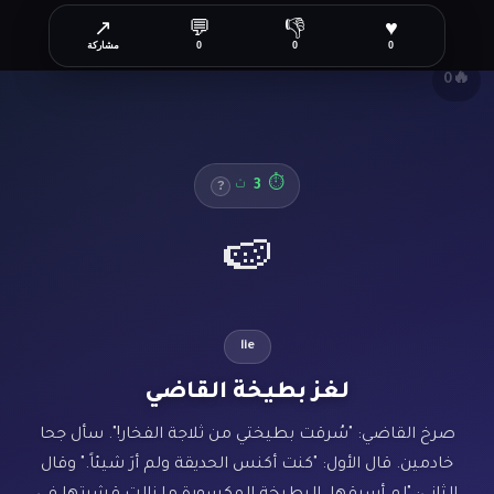
↗
💬
👎
♥
✕
0
0
0
مشاركة
🔥
0
3
⏱
ث
?
🍉
lie
لغز بطيخة القاضي
صرخ القاضي: "سُرقت بطيختي من ثلاجة الفخار!". سأل جحا
خادمين. قال الأول: "كنت أكنس الحديقة ولم أرَ شيئاً." وقال