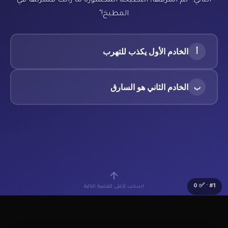
الثاني: "لم أسرقها، البطيخة المكسورة ما زالت قشرتها في
المطبخ!"
الخادم الأول يكذب للتهرب
أ
الخادم الثاني هو السارق
ب
اسحب لأعلى للقضية التالية
0
· ✅
#
1
🔰
Lv.1 مبتدئ
⭐
0