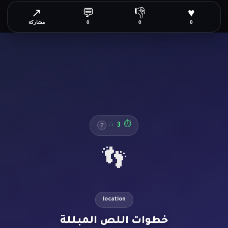
↗
💬
👎
♥
0
0
0
مشاركة
4
⏱
ث
?
👣
location
خطوات اللص المبللة