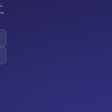
سُ
وجد