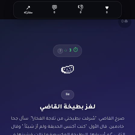
↗
💬
👎
♥
✕
0
0
0
مشاركة
🔥
0
3
⏱
ث
?
🍉
lie
لغز بطيخة القاضي
صرخ القاضي: "سُرقت بطيختي من ثلاجة الفخار!". سأل جحا
خادمين. قال الأول: "كنت أكنس الحديقة ولم أرَ شيئاً." وقال