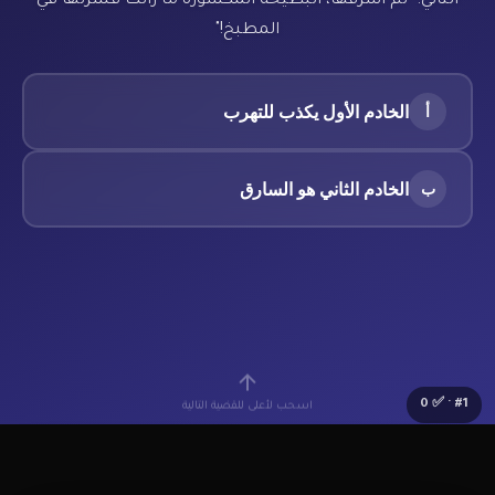
الثاني: "لم أسرقها، البطيخة المكسورة ما زالت قشرتها في
المطبخ!"
الخادم الأول يكذب للتهرب
أ
الخادم الثاني هو السارق
ب
0
· ✅
#
1
اسحب لأعلى للقضية التالية
🔰
Lv.1 مبتدئ
⭐
0