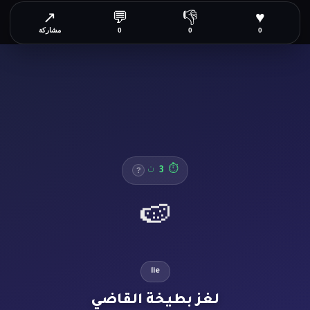
↗
💬
👎
♥
0
0
0
مشاركة
4
⏱
ث
?
🍉
lie
لغز بطيخة القاضي