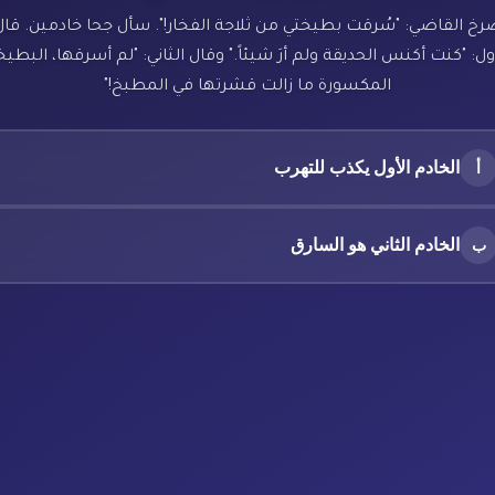
رخ القاضي: "سُرقت بطيختي من ثلاجة الفخار!". سأل جحا خادمين. قال
ول: "كنت أكنس الحديقة ولم أرَ شيئاً." وقال الثاني: "لم أسرقها، البطي
المكسورة ما زالت قشرتها في المطبخ!"
الخادم الأول يكذب للتهرب
أ
الخادم الثاني هو السارق
ب