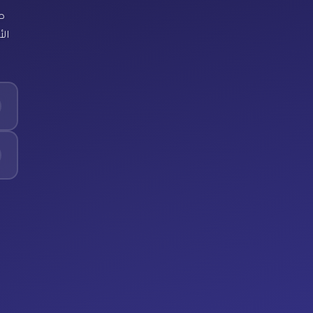
ص
الأ