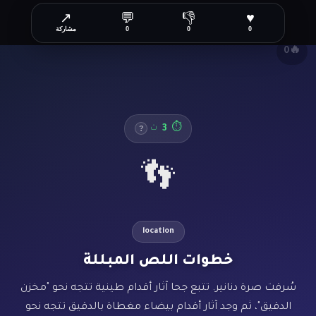
↗
💬
👎
♥
✕
0
0
0
مشاركة
🔥
0
3
⏱
ث
?
👣
location
خطوات اللص المبللة
سُرقت صرة دنانير. تتبع جحا آثار أقدام طينية تتجه نحو "مخزن
الدقيق"، ثم وجد آثار أقدام بيضاء مغطاة بالدقيق تتجه نحو