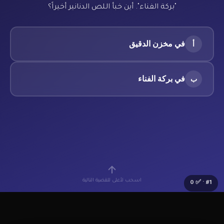
"بركة الفناء". أين خبأ اللص الدنانير أخيراً؟
في مخزن الدقيق
أ
في بركة الفناء
ب
اسحب لأعلى للقضية التالية
0
· ✅
#
1
🔰
Lv.1 مبتدئ
⭐
0