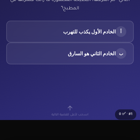
الثاني: "لم أسرقها، البطيخة المكسورة ما زالت قشرتها في
المطبخ!"
الخادم الأول يكذب للتهرب
أ
الخادم الثاني هو السارق
ب
0
· ✅
#
1
اسحب لأعلى للقضية التالية
🔰
Lv.1 مبتدئ
⭐
0