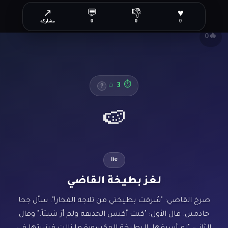
↗
💬
👎
♥
✕
0
0
0
مشاركة
🔥
0
3
⏱
ث
?
🍉
lie
لغز بطيخة القاضي
صرخ القاضي: "سُرقت بطيختي من ثلاجة الفخار!". سأل جحا
خادمين. قال الأول: "كنت أكنس الحديقة ولم أرَ شيئاً." وقال