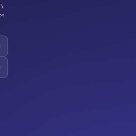
سُ
وجد