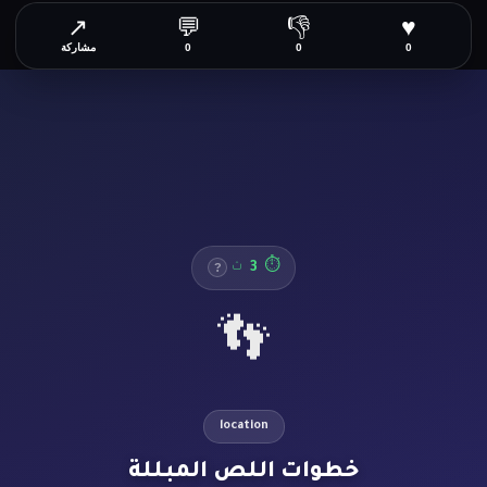
↗
💬
👎
♥
0
0
0
مشاركة
4
⏱
ث
?
👣
location
خطوات اللص المبللة