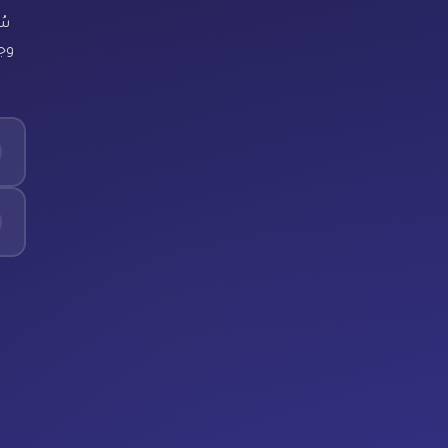
سُ
وجد