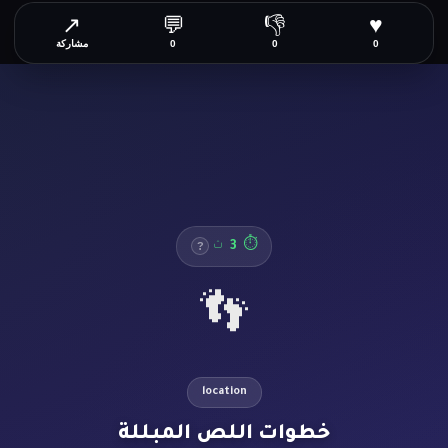
↗
💬
👎
♥
0
0
0
مشاركة
3
⏱
ث
?
👣
location
خطوات اللص المبللة