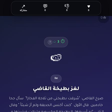
↗
💬
👎
♥
✕
0
0
0
مشاركة
🔥
0
3
⏱
ث
?
🍉
lie
لغز بطيخة القاضي
صرخ القاضي: "سُرقت بطيختي من ثلاجة الفخار!". سأل جحا
خادمين. قال الأول: "كنت أكنس الحديقة ولم أرَ شيئاً." وقال