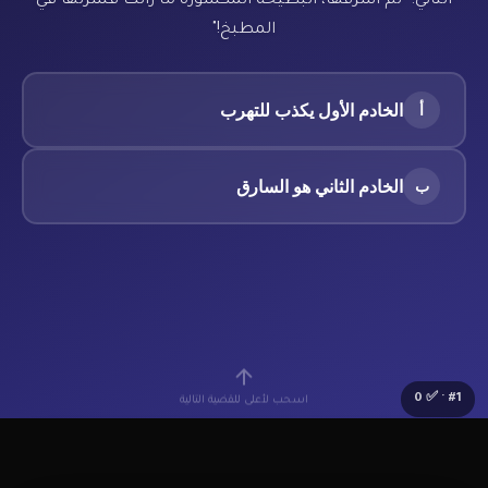
الثاني: "لم أسرقها، البطيخة المكسورة ما زالت قشرتها في
المطبخ!"
الخادم الأول يكذب للتهرب
أ
الخادم الثاني هو السارق
ب
0
· ✅
#
1
اسحب لأعلى للقضية التالية
🔰
Lv.1 مبتدئ
⭐
0