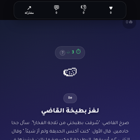
↗
💬
👎
♥
✕
0
0
0
مشاركة
🔥
0
3
⏱
ث
?
🍉
lie
لغز بطيخة القاضي
صرخ القاضي: "سُرقت بطيختي من ثلاجة الفخار!". سأل جحا
خادمين. قال الأول: "كنت أكنس الحديقة ولم أرَ شيئاً." وقال