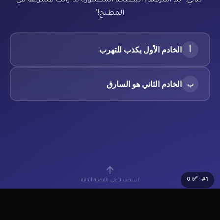
الثاني: "لم أسرقها، البطيخة المكسورة ما زالت قشرتها في
المطبخ!"
الخادم الأول يكذب للتهرب
أ
الخادم الثاني هو السارق
ب
0
· ✅
#
1
اسحب لأعلى للقضية التالية
🔰
Lv.1 مبتدئ
⭐
0