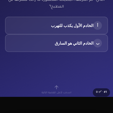
الثاني: "لم أسرقها، البطيخة المكسورة ما زالت قشرتها في
المطبخ!"
الخادم الأول يكذب للتهرب
أ
الخادم الثاني هو السارق
ب
0
· ✅
#
1
اسحب لأعلى للقضية التالية
🔰
Lv.1 مبتدئ
⭐
0