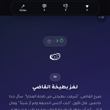
↗
💬
👎
♥
✕
0
0
0
مشاركة
🔥
0
3
⏱
ث
?
🍉
lie
لغز بطيخة القاضي
صرخ القاضي: "سُرقت بطيختي من ثلاجة الفخار!". سأل جحا
خادمين. قال الأول: "كنت أكنس الحديقة ولم أرَ شيئاً." وقال