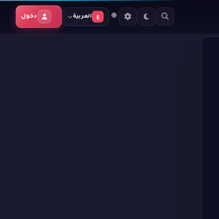
🌐
دخول
العربية
ع