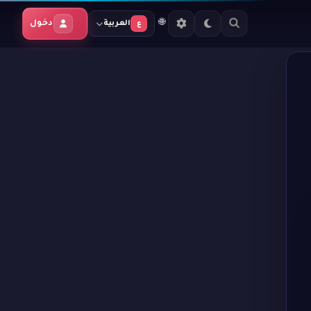
🌐
دخول
العربية
ع