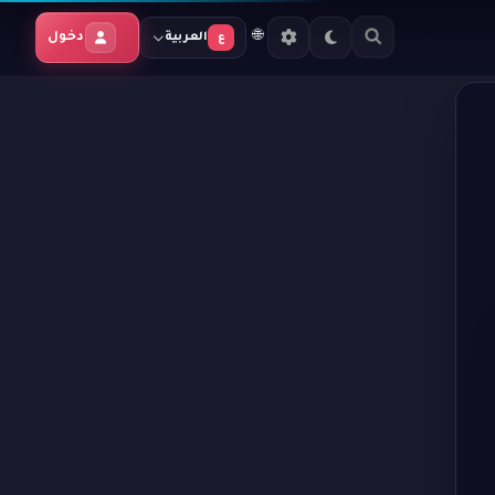
🌐
دخول
العربية
ع