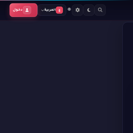
🌐
دخول
العربية
ع