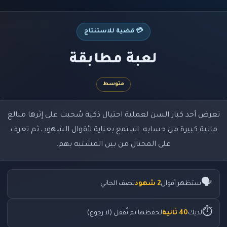
💳 قضية للاستنتاج
لعبة مطابقة
متوسط
تعرض أحد كبار السن لعملية احتيال ذكية سُحبت على إثرها مبالغ
مالية كبيرة من حسابه. استمع بعناية لأقوال الشهود، ثم تعرف
على المحتال من بين المشتبه بهم.
🗣️
ستظهر أقوال
2 شهود
تصف الجاني
⏱️
لديك
40 ثانية
لحفظها ثم تُقفل (لا رجوع)