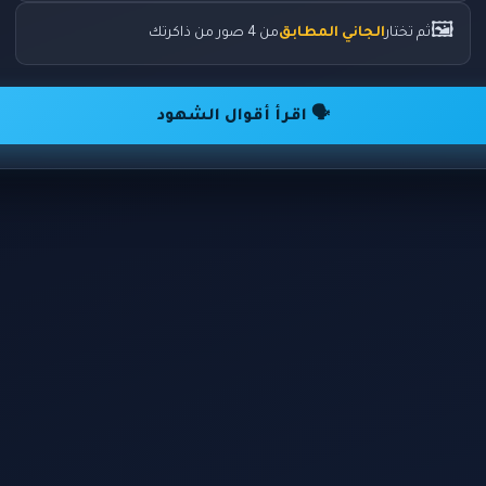
🖼️
ثم تختار
الجاني المطابق
من 4 صور من ذاكرتك
🗣️ اقرأ أقوال الشهود