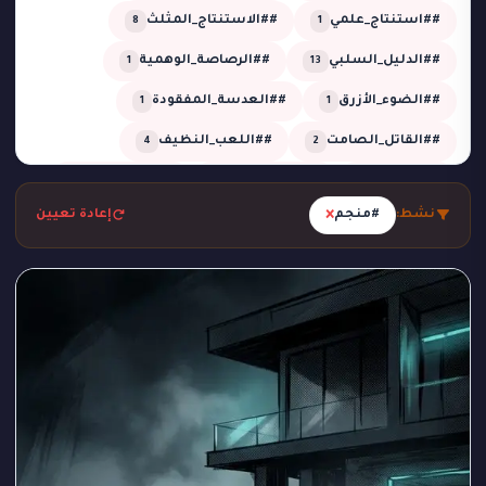
##استنتاج_علمي
##الاستنتاج_المثلث
8
1
##الدليل_السلبي
##الرصاصة_الوهمية
1
13
##الضوء_الأزرق
##العدسة_المفقودة
1
1
##القاتل_الصامت
##اللعب_النظيف
4
2
##تحقيق
##تحقيق_خبير
##تحقيق_ذكي
2
1
13
×
نشط:
#منجم
إعادة تعيين
##تحليل_الجدول_الزمني
##تضليل_ذكي
2
2
##جريمة_التردد_صفر
##جريمة_الدرجة_80
1
1
##جريمة_الزجاج
##جريمة_الضباب
1
1
##جريمة_الضغط_السلبي
##جريمة_المرسم
1
1
##جريمة_تحت_المطر
##جريمة_فلكية
1
1
##جريمة_في_الاستوديو
##جريمة_في_الورشة
1
2
##غموض
##لغز_الحديقة
##لغز_الساونا
1
1
1