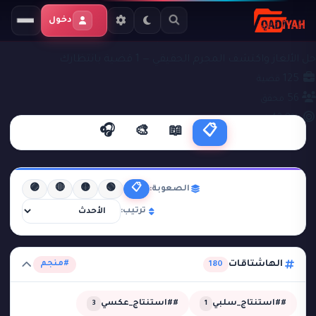
دخول
ملفات التحقيق
#منجم
حل الألغاز واكتشف المجرم الحقيقي — 1 قضية بانتظارك
125
قضية
56
محقق
43.8%
نجاح
🎧
🎨
📖
📋
🟣
🔴
🟡
🟢
📋
الصعوبة:
ترتيب:
الهاشتاقات
#منجم
180
##استنتاج_سلبي
##استنتاج_عكسي
3
1