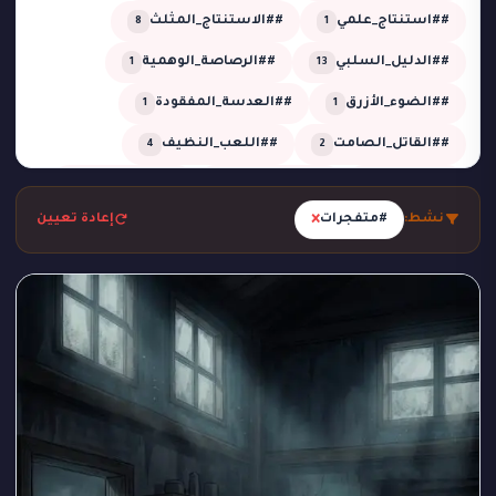
##استنتاج_علمي
##الاستنتاج_المثلث
8
1
##الدليل_السلبي
##الرصاصة_الوهمية
1
13
##الضوء_الأزرق
##العدسة_المفقودة
1
1
##القاتل_الصامت
##اللعب_النظيف
4
2
##تحقيق
##تحقيق_خبير
##تحقيق_ذكي
2
1
13
×
نشط:
#متفجرات
إعادة تعيين
##تحليل_الجدول_الزمني
##تضليل_ذكي
2
2
##جريمة_التردد_صفر
##جريمة_الدرجة_80
1
1
##جريمة_الزجاج
##جريمة_الضغط_السلبي
1
1
##جريمة_المرسم
##جريمة_تحت_المطر
1
1
##جريمة_فلكية
##جريمة_في_الاستوديو
2
1
##جريمة_في_الورشة
##غموض
1
1
##لغز_الحديقة
##لغز_الساونا
1
1