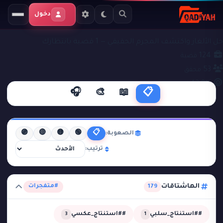
دخول
ملفات التحقيق
#متفجرات
حل الألغاز واكتشف المجرم الحقيقي — 1 قضية بانتظارك
124
قضية
53
محقق
42.9%
نجاح
🎧
🎨
📖
📋
🟣
🔴
🟡
🟢
📋
الصعوبة:
ترتيب:
الهاشتاقات
#متفجرات
179
##استنتاج_سلبي
##استنتاج_عكسي
3
1