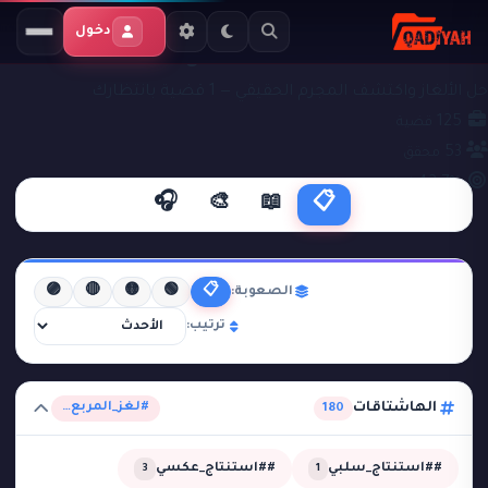
دخول
ملفات التحقيق
#لغز_المربع_المفقود
حل الألغاز واكتشف المجرم الحقيقي — 1 قضية بانتظارك
125
قضية
53
محقق
42.7%
نجاح
🎧
🎨
📖
📋
🟣
🔴
🟡
🟢
📋
الصعوبة:
ترتيب:
الهاشتاقات
#لغز_المربع_المفقود
180
##استنتاج_سلبي
##استنتاج_عكسي
3
1