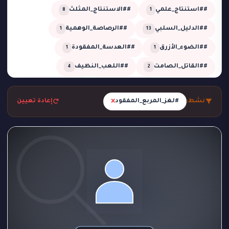
##استنتاج_علمي
##الاستنتاج_المثلث
8
1
##الدليل_السلبي
##الرصاصة_الوهمية
1
13
##الضوء_الأزرق
##العدسة_المفقودة
1
1
##القاتل_الصامت
##اللعب_النظيف
4
2
##تحقيق
##تحقيق_خبير
##تحقيق_ذكي
2
1
13
×
نشط:
#لغز_المربع_المفقود
إعادة تعيين
##تحليل_الجدول_الزمني
##تضليل_ذكي
2
2
##جريمة_التردد_صفر
##جريمة_الدرجة_80
1
1
##جريمة_الزجاج
##جريمة_الضباب
1
1
##جريمة_الضغط_السلبي
##جريمة_المرسم
1
1
##جريمة_تحت_المطر
##جريمة_فلكية
1
1
##جريمة_في_الاستوديو
##جريمة_في_الورشة
1
2
##غموض
##لغز_الحديقة
##لغز_الساونا
1
1
1