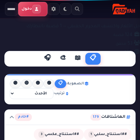
دخول
ملفات التحقيق
#خادم
حل الألغاز واكتشف المجرم الحقيقي — 1 قضية بانتظارك
124
قضية
53
محقق
43%
نجاح
🎧
🎨
📖
📋
🟣
🔴
🟡
🟢
📋
الصعوبة:
ترتيب:
الهاشتاقات
#خادم
179
##استنتاج_سلبي
##استنتاج_عكسي
3
1