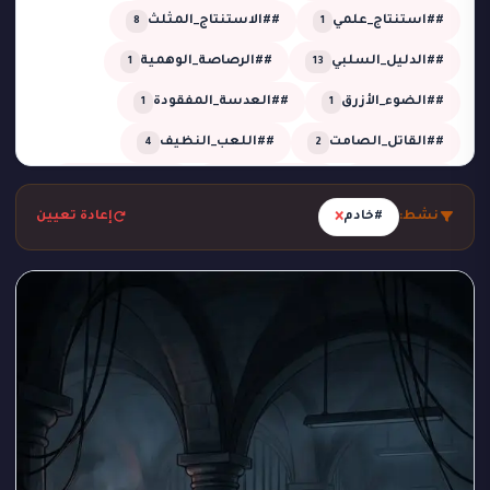
##استنتاج_علمي
##الاستنتاج_المثلث
8
1
##الدليل_السلبي
##الرصاصة_الوهمية
1
13
##الضوء_الأزرق
##العدسة_المفقودة
1
1
##القاتل_الصامت
##اللعب_النظيف
4
2
##تحقيق
##تحقيق_خبير
##تحقيق_ذكي
2
1
13
×
نشط:
#خادم
إعادة تعيين
##تحليل_الجدول_الزمني
##تضليل_ذكي
2
2
##جريمة_التردد_صفر
##جريمة_الدرجة_80
1
1
##جريمة_الزجاج
##جريمة_الضغط_السلبي
1
1
##جريمة_المرسم
##جريمة_تحت_المطر
1
1
##جريمة_فلكية
##جريمة_في_الاستوديو
2
1
##جريمة_في_الورشة
##غموض
1
1
##لغز_الحديقة
##لغز_الساونا
1
1