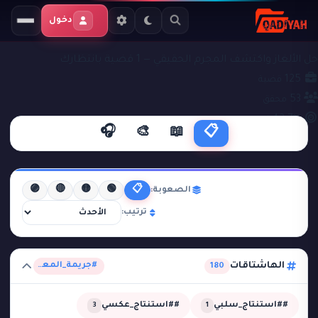
دخول
ملفات التحقيق
#جريمة_المعرض
حل الألغاز واكتشف المجرم الحقيقي — 1 قضية بانتظارك
125
قضية
53
محقق
42.7%
نجاح
🎧
🎨
📖
📋
🟣
🔴
🟡
🟢
📋
الصعوبة:
ترتيب:
الهاشتاقات
#جريمة_المعرض
180
##استنتاج_سلبي
##استنتاج_عكسي
3
1