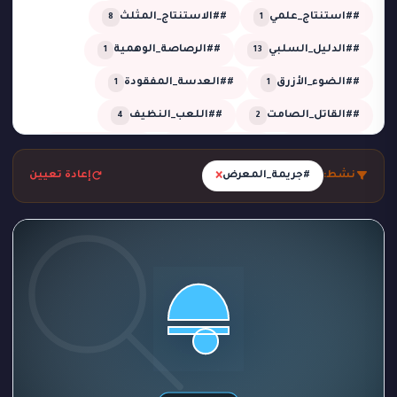
##استنتاج_علمي
##الاستنتاج_المثلث
8
1
##الدليل_السلبي
##الرصاصة_الوهمية
1
13
##الضوء_الأزرق
##العدسة_المفقودة
1
1
##القاتل_الصامت
##اللعب_النظيف
4
2
##تحقيق
##تحقيق_خبير
##تحقيق_ذكي
2
1
13
×
نشط:
#جريمة_المعرض
إعادة تعيين
##تحليل_الجدول_الزمني
##تضليل_ذكي
2
2
##جريمة_التردد_صفر
##جريمة_الدرجة_80
1
1
##جريمة_الزجاج
##جريمة_الضباب
1
1
##جريمة_الضغط_السلبي
##جريمة_المرسم
1
1
##جريمة_تحت_المطر
##جريمة_فلكية
1
1
##جريمة_في_الاستوديو
##جريمة_في_الورشة
1
2
##غموض
##لغز_الحديقة
##لغز_الساونا
1
1
1