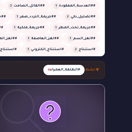
##العدسة_المفقودة
##القاتل_الصامت
2
1
##تضليل_ذكي
##جريمة_التردد_صفر
##جر
1
2
##جريمة_تحت_المطر
##جريمة_فلكية
##
1
1
##لغز_السم
##لغز_العاصفة
##لغز_الم
1
1
#استنتاج
#استنتاج_الكتروني
#استنتاج_
1
2
#الجدول_الزمني
#الزائر_الخفي
#الشبكة_
1
5
×
نشط:
#الطلقة_العمياء
#الظل_المستحيل
#الظل_المفقود
#الغ
1
1
#تحقيق_تقني
#تحقيق_جنائي
#تحقيق_ز
26
1
#تحليل_صوتي
#تحليل_منطقي
#تزوير
1
2
2
#جريمة_التوقيت
#جريمة_العاصفة
#جريم
1
1
#جريمة_النافذة
#جريمة_بالغاز
#جريمة_خار
1
1
#جريمة_في_الحديقة
#جريمة_في_الدفيئة
1
1