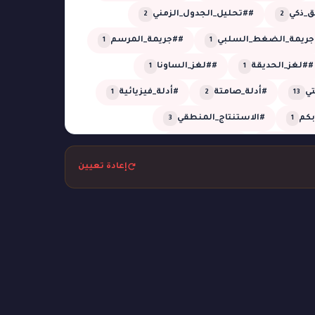
_ذكي
##تحليل_الجدول_الزمني
2
2
جريمة_الضغط_السلبي
##جريمة_المرسم
1
1
##لغز_الحديقة
##لغز_الساونا
1
1
تي
#أدلة_صامتة
#أدلة_فيزيائية
1
2
13
أبكم
#الاستنتاج_المنطقي
3
1
_المؤجلة
#الظل_الجاف
1
1
إعادة تعيين
تل
#بحر
#بركان
#تبديل_هويات
1
1
2
1
التوقيت
#تحليل_زمني
1
1
م
#ثعابين
#جريمة_التصوير
1
1
1
مة_الكوخ
#جريمة_المعرض
1
1
غرفة_مغلقة
#جريمة_في_الأوبرا
2
6
#جريمة_في_القطار
1