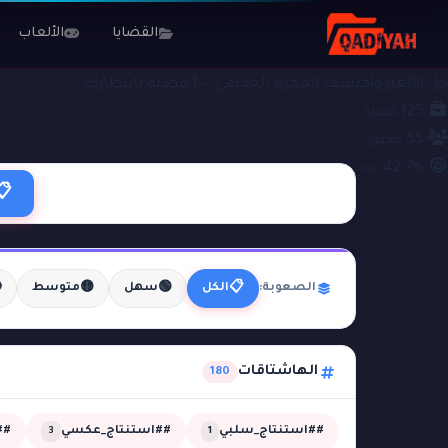
الألعاب
القضايا
#الطلقة_العمياء
ملفات التحقيق
حل الألغاز واكتشف المجرم الحقيقي — 1 قضية بانتظارك
125
قضية
55
محقق
42.7%
نجاح
📋

🟡
🟢
📋
متوسط
سهل
الكل
الصعوبة:
الهاشتاقات
180
مي
##استنتاج_عكسي
##استنتاج_سلبي
3
1