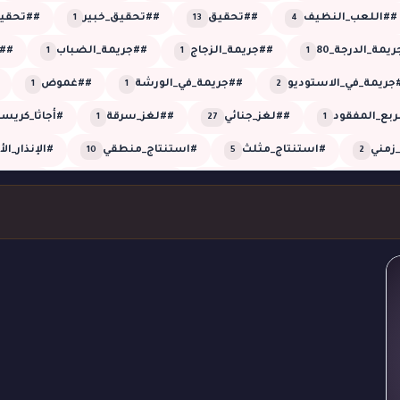
##اللعب_النظيف
##تحقيق
##تحقيق_خبير
##تحقيق
1
13
4
يمة_الدرجة_80
##جريمة_الزجاج
##جريمة_الضباب
##
1
1
1
جريمة_في_الاستوديو
##جريمة_في_الورشة
##غموض
1
1
2
ربع_المفقود
##لغز_جنائي
##لغز_سرقة
#أجاثا_كريس
1
27
1
زمني
#استنتاج_مثلث
#استنتاج_منطقي
#الإنذار_ال
10
5
2
العمياء
#الضجيج_الوهمي
#الطلقة_العمياء
#الطلقة
1
1
1
روب_الأعمى
#القاتل_الخفي
#القاتل_الذكي
#اللون_القا
2
1
1
مني
#تحقيق_شيرلوك
#تحقيق_غرفة_مغلقة
#تحليل_
1
2
2
#تزييف_الزمن
#تلاعب_بالزمن
#تلاعب_زمني
#توأ
1
1
1
ة_الغرفة_المغلقة
#جريمة_القبو
#جريمة_القصر
#جري
1
1
5
ج_الكادر
#جريمة_صوتية
#جريمة_على_الهواء
#جريمة_
1
1
1
#جريمة_في_الظلام
#جريمة_في_الغروب
#جريمة_في_القصر
3
1
4