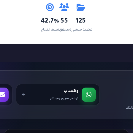
42.7%
55
125
قضية منشورة
محقق
نسبة النجاح
واتساب
تواصل سريع ومباشر
لتك.