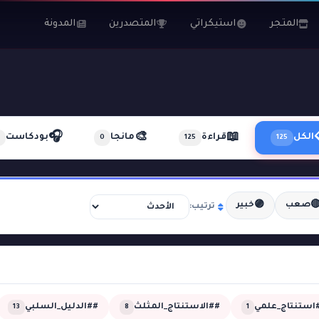
المدونة
المتصدرين
استيكراتي
المتجر
🎧
🎨
📖
بودكاست
مانجا
قراءة
الكل
0
125
125
🟣

خبير
صعب
ترتيب:
##الدليل_السلبي
##الاستنتاج_المثلث
##استنتاج_عل
13
8
1