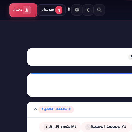
🌐
دخول
العربية
ع
1
#الطلقة_العمياء
##الرصاصة_الوهمية
##الضوء_الأزرق
1
1