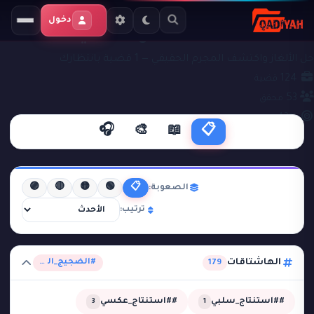
دخول
ملفات التحقيق
#الضجيج_الوهمي
حل الألغاز واكتشف المجرم الحقيقي — 1 قضية بانتظارك
124
قضية
53
محقق
43%
نجاح
🎧
🎨
📖
📋
🟣
🔴
🟡
🟢
📋
الصعوبة:
ترتيب:
الهاشتاقات
#الضجيج_الوهمي
179
##استنتاج_سلبي
##استنتاج_عكسي
3
1