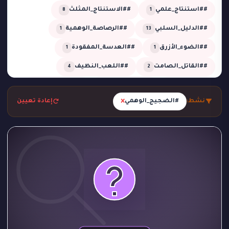
##استنتاج_علمي
##الاستنتاج_المثلث
8
1
##الدليل_السلبي
##الرصاصة_الوهمية
1
13
##الضوء_الأزرق
##العدسة_المفقودة
1
1
##القاتل_الصامت
##اللعب_النظيف
4
2
##تحقيق
##تحقيق_خبير
##تحقيق_ذكي
2
1
13
×
نشط:
#الضجيج_الوهمي
إعادة تعيين
##تحليل_الجدول_الزمني
##تضليل_ذكي
2
2
##جريمة_التردد_صفر
##جريمة_الدرجة_80
1
1
##جريمة_الزجاج
##جريمة_الضغط_السلبي
1
1
##جريمة_المرسم
##جريمة_تحت_المطر
1
1
##جريمة_فلكية
##جريمة_في_الاستوديو
2
1
##جريمة_في_الورشة
##غموض
1
1
##لغز_الحديقة
##لغز_الساونا
1
1