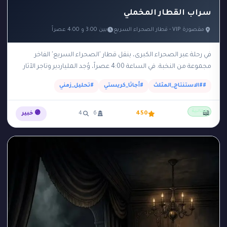
سراب القطار المخملي
مقصورة VIP - قطار الصحراء السريع
بين 3:00 و 4:00 عصراً
في رحلة عبر الصحراء الكبرى، ينقل قطار 'الصحراء السريع' الفاخر
مجموعة من النخبة. في الساعة 4:00 عصراً، وُجد الملياردير وتاجر الآثار
'راشد' مقتولاً بضربة على…
##الاستنتاج_المثلث
#أجاثا_كريستي
#تحليل_زمني
مجانية
📖
450
6
4
🟣 خبير