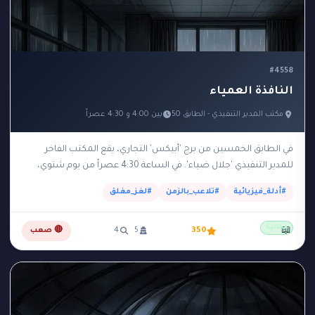
#4558
النافذة العمياء
مكتب المدير التنفيذي - الطابق 50
بين 4:00 و 4:30 عصراً
في الطابق الخمسين من برج 'أبيكس' التجاري، يقع المكتب الفاخر
للمدير التنفيذي 'جلال ضياء'. في الساعة 4:30 عصراً من يوم شتوي،
عثرت السكرتيرة على جلال…
#أدلة_فيزيائية
#تلاعب_بالزمن
#لغز_مغلق
مجانية
📖
350
5
4
🔴 صعب