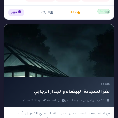
مجانية
📖
450
6
7
🟣 خبير
#4586
لغز السجادة البيضاء والجدار الزجاجي
المكتب الزجاجي في حديقة القصر
بين الساعة 8:45 و 9:30 مساءً
في ليلة خريفية عاصفة، داخل قصر عائلة 'الرشيدي' المعزول، وُجد