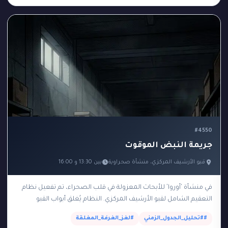
#4550
جريمة النبض الموقوت
قبو الأرشيف المركزي، منشأة صحراوية
بين 13:30 و 16:00
في منشأة 'أوروا' للأبحاث المعزولة في قلب الصحراء، تم تفعيل نظام
التعقيم الشامل لقبو الأرشيف المركزي. النظام يُغلق أبواب القبو
الفولاذية تلقائياً من الساعة 14:00…
##تحليل_الجدول_الزمني
#لغز_الغرفة_المغلقة