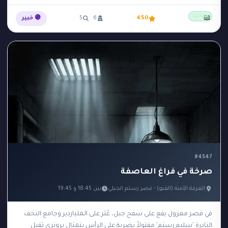
مجانية
📖
450
6
5
🟣 خبير
#4547
صرخة في فراغ العاصفة
الغرفة الآمنة (القبو) - قصر رستم الجبلي
بين 18:45 و 19:45
في قصر معزول يقع على سفح جبل، عُثر على الملياردير وجامع التحف
النادرة 'سليم رستم' مقتولاً بضربة على الرأس بتمثال برونزي ثقيل