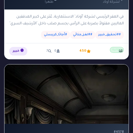
لشركة أوتاد
ظهراً
في المقر الرئيسي لشركة 'أوتاد' الاستثمارية، عُثر على كبير المدققين
الماليين مقتولاً بضربة على الرأس بجسم صلب داخل 'الأرشيف السري'
في الطابق السفلي. الأرشيف يقع…
##تحقيق_خبير
##لغز_جنائي
#أجاثا_كريستي
مجانية
📖
450
6
7
🟣 خبير
#4578