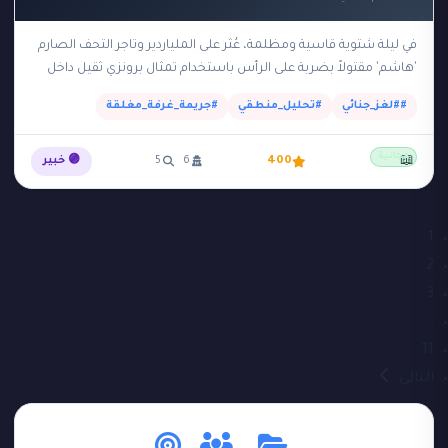
في ليلة شتوية قاسية ومظلمة، عُثر على الملياردير وتاجر التحف الصارم
'هاشم' مقتولاً بضربة على الرأس باستخدام تمثال برونزي ثقيل داخل
مكتبته الخاصة. وُجدت الجثة…
##لغز_جنائي
#تحليل_منطقي
#جريمة_غرفة_مغلقة
مجانية
📖
400
6
5
🟣 خبير
1
2
3
…
11
التالي