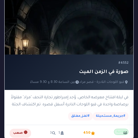
#4552
صورة في الزمن الميت
قبو اللوحات النادرة - قصر مراد
بين الساعة 8:30 و 9:30 مساءً
في ليلة افتتاح معرضه الخاص، وُجد إمبراطور تجارة التحف 'مراد' مقتولاً
برصاصة واحدة في قبو اللوحات النادرة أسفل قصره. تم اكتشاف الجثة
في تمام الساعة…
#جريمة_مستحيلة
#لغز_مغلق
مجانية
📖
450
5
3
🔴 صعب