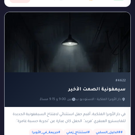
#4622
سيمفونية الصمت الأخير
دار الأوبرا الملكية - الاستوديو ب
بين 9:00 و 9:15 مساءً
في دار الأوبرا الملكية، أقيم حفل استثنائي لافتتاح السيمفونية الجديدة
للمايسترو العبقري 'فريد'. الحفل كان عبارة عن 'تجربة حسية غامرة':
بمجرد أن بدأت الموسيقى في…
##الدليل_السلبي
#استنتاج_زمني
#جريمة_في_الأوبرا