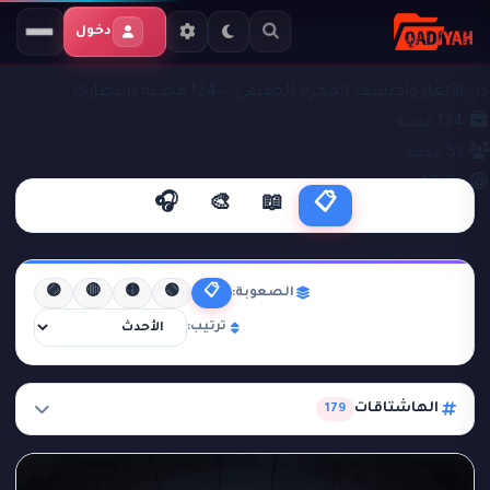
دخول
ملفات التحقيق
قضايا جنائية
حل الألغاز واكتشف المجرم الحقيقي — 124 قضية بانتظارك
124
قضية
53
محقق
42.7%
نجاح
🎧
🎨
📖
📋
🟣
🔴
🟡
🟢
📋
الصعوبة:
ترتيب:
الهاشتاقات
179