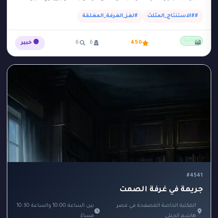
داخل 'الغرفة الآمنة'…
##الاستنتاج_المثلث
#لغز_الغرفة_المغلقة
مجانية
📖
450
6
6
🟣 خبير
#4541
جريمة في غرفة الصمت
المكتبة الخاصة المصفحة في قصر
بين الساعة 10:00 والساعة 10:30
هاشم الجبلي
مساءً