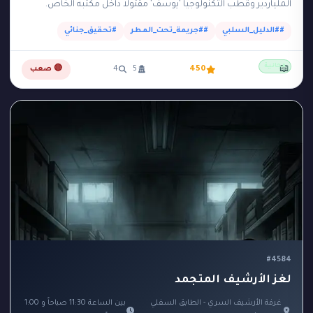
الملياردير وقطب التكنولوجيا 'يوسف' مقتولاً داخل مكتبه الخاص.
المكتب عبارة عن مبنى زجاجي صغير وعازل…
##الدليل_السلبي
##جريمة_تحت_المطر
#تحقيق_جنائي
مجانية
📖
450
5
4
🔴 صعب
#4584
لغز الأرشيف المتجمد
غرفة الأرشيف السري - الطابق السفلي
بين الساعة 11:30 صباحاً و 1:00