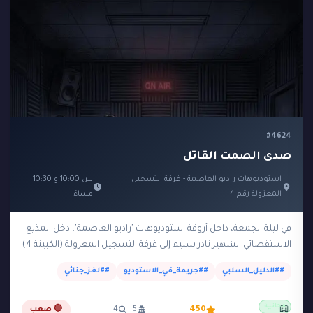
#4624
صدى الصمت القاتل
استوديوهات راديو العاصمة - غرفة التسجيل
بين 10:00 و 10:30
المعزولة رقم 4
مساءً
في ليلة الجمعة، داخل أروقة استوديوهات 'راديو العاصمة'، دخل المذيع
الاستقصائي الشهير نادر سليم إلى غرفة التسجيل المعزولة (الكبينة 4)
لتسجيل حلقة جديدة تكشف فضائح…
##الدليل_السلبي
##جريمة_في_الاستوديو
##لغز_جنائي
مجانية
📖
450
5
4
🔴 صعب