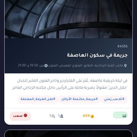
#4555
جريمة في سكون العاصفة
مكتب القبة الزجاجية، الطابق العلوي لمعرض الفنون
بين 19:50 و 21:00
في ليلة خريفية عاصفة، عُثر على الملياردير وتاجر الفنون المثير للجدل
'جلال الدين' مقتولاً بضربة قاتلة على الرأس داخل مكتبه الزجاجي الفاخر
الواقع في الطابق…
#تلاعب_زمني
#جريمة_مكتملة الأركان
#لغز_الغرفة_المغلقة
مجانية
📖
450
5
5
🔴 صعب