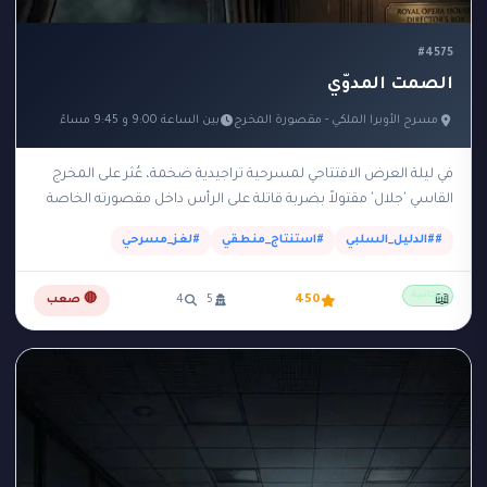
#4575
الصمت المدوّي
مسرح الأوبرا الملكي - مقصورة المخرج
بين الساعة 9:00 و 9:45 مساءً
في ليلة العرض الافتتاحي لمسرحية تراجيدية ضخمة، عُثر على المخرج
القاسي 'جلال' مقتولاً بضربة قاتلة على الرأس داخل مقصورته الخاصة
والمظلمة في الطابق العلوي للمسرح.…
##الدليل_السلبي
#استنتاج_منطقي
#لغز_مسرحي
مجانية
📖
450
5
4
🔴 صعب