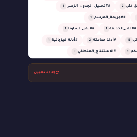
_ذكي
##تحليل_الجدول_الزمني
2
2
##جريمة_المرسم
1
##لغز_الحديقة
##لغز_الساونا
1
1
تي
#أدلة_صامتة
#أدلة_فيزيائية
1
2
13
بكم
#الاستنتاج_المنطقي
3
1
_المؤجلة
#الظل_الجاف
1
1
إعادة تعيين
تل
#بحر
#بركان
#تبديل_هويات
1
1
2
1
التوقيت
#تحليل_زمني
1
1
م
#ثعابين
#جريمة_التصوير
1
1
1
مة_الكوخ
#جريمة_المعرض
1
1
غرفة_مغلقة
#جريمة_في_الأوبرا
2
6
#جريمة_في_القطار
1