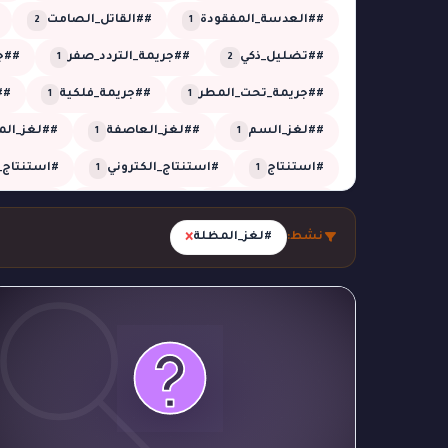
##العدسة_المفقودة
##القاتل_الصامت
2
1
##تضليل_ذكي
##جريمة_التردد_صفر
##جر
1
2
##جريمة_تحت_المطر
##جريمة_فلكية
##
1
1
##لغز_السم
##لغز_العاصفة
##لغز_الم
1
1
#استنتاج
#استنتاج_الكتروني
#استنتاج_
1
1
#الجدول_الزمني
#الزائر_الخفي
#الشبكة_
1
5
×
نشط:
#لغز_المظلة
#الظل_المستحيل
#الظل_المفقود
#الغ
1
1
#تحقيق_تقني
#تحقيق_جنائي
#تحقيق_ز
26
1
#تحليل_صوتي
#تحليل_منطقي
#تزوير
1
2
2
#جريمة_التوقيت
#جريمة_العاصفة
#جريم
1
1
#جريمة_النافذة
#جريمة_بالغاز
#جريمة_خار
1
1
#جريمة_في_الحديقة
#جريمة_في_الدفيئة
1
1