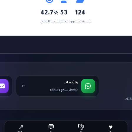
42.7%
53
124
قضية منشورة
محقق
نسبة النجاح
واتساب
تواصل سريع ومباشر
لتك.
↗
💬
👎
♥