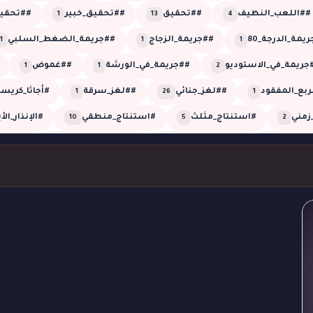
##اللعب_النظيف
##تحقيق
##تحقيق_خبير
##تحقيق
1
13
4
يمة_الدرجة_80
##جريمة_الزجاج
##جريمة_الضغط_السلبي
1
1
1
جريمة_في_الاستوديو
##جريمة_في_الورشة
##غموض
1
1
2
ربع_المفقود
##لغز_جنائي
##لغز_سرقة
#أجاثا_كريس
1
26
1
زمني
#استنتاج_مثلث
#استنتاج_منطقي
#الإنذار_الأ
10
5
2
العمياء
#الضجيج_الوهمي
#الطلقة_العمياء
#الطلقة
1
1
1
روب_الأعمى
#القاتل_الخفي
#القاتل_الذكي
#اللون_القا
2
1
1
مني
#تحقيق_شيرلوك
#تحقيق_غرفة_مغلقة
#تحليل_
1
2
2
#تزييف_الزمن
#تلاعب_بالزمن
#تلاعب_زمني
#توأ
1
1
1
ة_الغرفة_المغلقة
#جريمة_القبو
#جريمة_القصر
#جري
1
1
5
ج_الكادر
#جريمة_صوتية
#جريمة_على_الهواء
#جريمة_
1
1
1
#جريمة_في_الظلام
#جريمة_في_الغروب
#جريمة_في_القصر
3
1
4