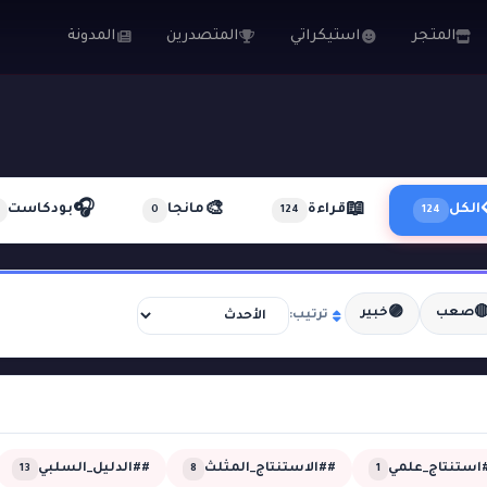
المدونة
المتصدرين
استيكراتي
المتجر
🎧
🎨
📖
بودكاست
مانجا
قراءة
الكل
0
124
124
🟣

خبير
صعب
ترتيب:
##الدليل_السلبي
##الاستنتاج_المثلث
##استنتاج_عل
13
8
1