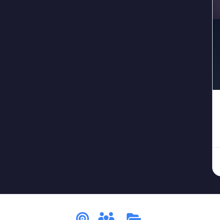
#جريمة_في_قصر
#جريمة_قتل
#جريمة_مستحيلة
#جر
3
1
1
#حارس
#حديقة_حيوان
#خادم
#خيانة
#خ
1
1
1
1
1
#عاصفة_الثلج
#عاصفة_مغلقة
#عالم
#غمو
2
1
3
1
ة
#قرية
#قطار
#قمر_مكتمل
#قناع
#كا
1
1
2
1
2
#لغز_التردد
#لغز_التزوير
#لغز_التوقيت
#لغز_الج
1
1
1
_المبلل
#لغز_الظلام
#لغز_الغرفة_الحمراء
#لغز_الغر
1
1
1
ز_القطار
#لغز_المرصد
#لغز_المظلة
#لغز_الواي_فاي
1
3
2
#لغز_مستحيل
#لغز_مسرحي
#لغز_مغلق
#لغز_من
6
1
1
سجد
#مصنع
#مطار
#منجم
#مهرج
#
1
1
2
1
1
إزالة