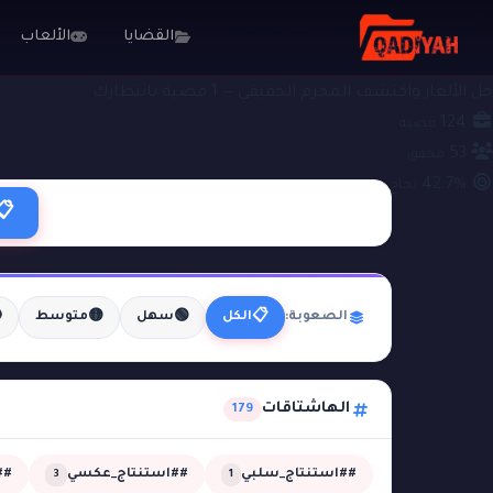
الألعاب
القضايا
#لغز_المظلة
ملفات التحقيق
حل الألغاز واكتشف المجرم الحقيقي — 1 قضية بانتظارك
124
قضية
53
محقق
42.7%
نجاح
📋

🟡
🟢
📋
متوسط
سهل
الكل
الصعوبة:
الهاشتاقات
179
مي
##استنتاج_عكسي
##استنتاج_سلبي
3
1