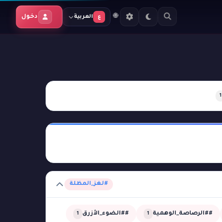
🌐
دخول
العربية
ع
1
#لغز_المظلة
##الرصاصة_الوهمية
##الضوء_الأزرق
1
1