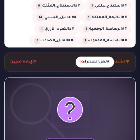
##استنتاج_علمي
##الاستنتاج_المثلث
9
1
##الخيمة_المغلقة
##الدليل_السلبي
14
1
##الرصاصة_الوهمية
##الضوء_الأزرق
1
1
##العدسة_المفقودة
##القاتل_الصامت
2
1
##اللعب_النظيف
##تحقيق
13
4
×
نشط:
#لغز_الصحراء
إعادة تعيين
##تحقيق_خبير
##تحقيق_ذكي
2
1
##تحليل_الجدول_الزمني
##تضليل_ذكي
2
2
##جريمة_التردد_صفر
##جريمة_الدرجة_80
1
1
##جريمة_الزجاج
##جريمة_الضغط_السلبي
1
1
##جريمة_المرسم
##جريمة_تحت_المطر
1
1
##جريمة_فلكية
##جريمة_في_الاستوديو
2
1
##جريمة_في_الصحراء
##جريمة_في_الورشة
1
1