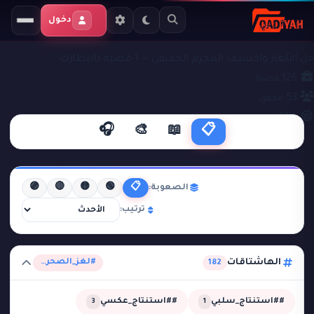
دخول
ملفات التحقيق
#لغز_الصحراء
حل الألغاز واكتشف المجرم الحقيقي — 1 قضية بانتظارك
126
قضية
53
محقق
43%
نجاح
🎧
🎨
📖
📋
🟣
🔴
🟡
🟢
📋
الصعوبة:
ترتيب:
الهاشتاقات
#لغز_الصحراء
182
##استنتاج_سلبي
##استنتاج_عكسي
3
1