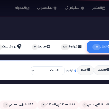
المدونة
المتصدرين
استيكراتي
المتجر
🎧
🎨
📖
بودكاست
مانجا
قراءة
الكل
0
125
125
🟣

خبير
صعب
ترتيب:
##الدليل_السلبي
##الاستنتاج_المثلث
##استنتاج_عل
13
8
1