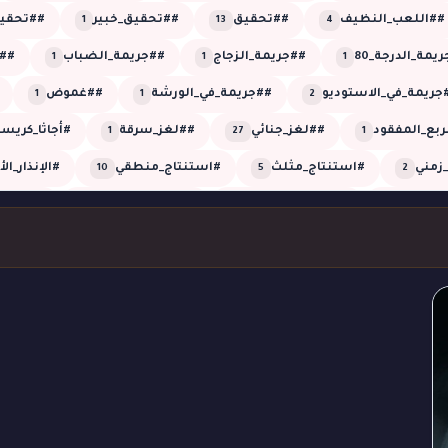
##اللعب_النظيف
##تحقيق
##تحقيق_خبير
##تحقيق
1
13
4
يمة_الدرجة_80
##جريمة_الزجاج
##جريمة_الضباب
##
1
1
1
جريمة_في_الاستوديو
##جريمة_في_الورشة
##غموض
1
1
2
ربع_المفقود
##لغز_جنائي
##لغز_سرقة
#أجاثا_كريس
1
27
1
زمني
#استنتاج_مثلث
#استنتاج_منطقي
#الإنذار_ال
10
5
2
العمياء
#الضجيج_الوهمي
#الطلقة_العمياء
#الطلقة
1
1
1
روب_الأعمى
#القاتل_الخفي
#القاتل_الذكي
#اللون_القا
2
1
1
مني
#تحقيق_شيرلوك
#تحقيق_غرفة_مغلقة
#تحليل_
1
2
2
#تزييف_الزمن
#تلاعب_بالزمن
#تلاعب_زمني
#توأ
1
1
1
ة_الغرفة_المغلقة
#جريمة_القبو
#جريمة_القصر
#جري
1
1
5
ج_الكادر
#جريمة_صوتية
#جريمة_على_الهواء
#جريمة_
1
1
1
#جريمة_في_الظلام
#جريمة_في_الغروب
#جريمة_في_القصر
3
1
4