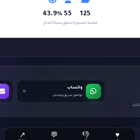
43.9%
55
125
قضية منشورة
محقق
نسبة النجاح
واتساب
تواصل سريع ومباشر
لتك.
↗
💬
👎
♥