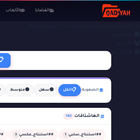
الألعاب
القضايا
#سائق
ملفات التحقيق
حل الألغاز واكتشف المجرم الحقيقي — 1 قضية بانتظارك
125
قضية
55
محقق
43.9%
نجاح
📋

🟡
🟢
📋
متوسط
سهل
الكل
الصعوبة:
الهاشتاقات
180
مي
##استنتاج_عكسي
##استنتاج_سلبي
3
1