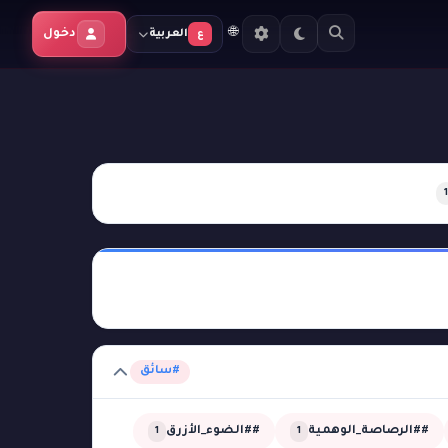
🌐
دخول
العربية
ع
1
#سائق
##الرصاصة_الوهمية
##الضوء_الأزرق
1
1