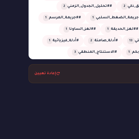
_ذكي
##تحليل_الجدول_الزمني
2
2
جريمة_الضغط_السلبي
##جريمة_المرسم
1
1
##لغز_الحديقة
##لغز_الساونا
1
1
تي
#أدلة_صامتة
#أدلة_فيزيائية
1
2
13
أبكم
#الاستنتاج_المنطقي
3
1
_المؤجلة
#الظل_الجاف
1
1
إعادة تعيين
تل
#بحر
#بركان
#تبديل_هويات
1
1
2
1
التوقيت
#تحليل_زمني
1
1
م
#ثعابين
#جريمة_التصوير
1
1
1
مة_الكوخ
#جريمة_المعرض
1
1
غرفة_مغلقة
#جريمة_في_الأوبرا
2
6
#جريمة_في_القطار
1