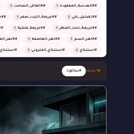
##العدسة_المفقودة
##القاتل_الصامت
2
1
##تضليل_ذكي
##جريمة_التردد_صفر
##جر
1
2
##جريمة_تحت_المطر
##جريمة_فلكية
##
1
1
##لغز_السم
##لغز_العاصفة
##لغز_الم
1
1
#استنتاج
#استنتاج_الكتروني
#استنتاج_
1
2
#الجدول_الزمني
#الزائر_الخفي
#الشبكة_
1
5
×
نشط:
#سائق
#الظل_المستحيل
#الظل_المفقود
#الغ
1
1
#تحقيق_تقني
#تحقيق_جنائي
#تحقيق_ز
26
1
#تحليل_صوتي
#تحليل_منطقي
#تزوير
1
2
2
#جريمة_التوقيت
#جريمة_العاصفة
#جريم
1
1
#جريمة_النافذة
#جريمة_بالغاز
#جريمة_خار
1
1
#جريمة_في_الحديقة
#جريمة_في_الدفيئة
1
1