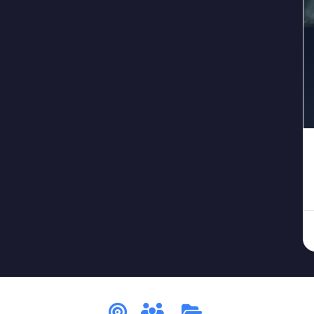
#جريمة_في_قصر
#جريمة_قتل
#جريمة_مستحيلة
#جر
3
1
1
#حارس
#حديقة_حيوان
#خادم
#خيانة
#خ
1
1
1
1
1
#عاصفة_الثلج
#عاصفة_مغلقة
#عالم
#غمو
2
1
3
1
ة
#قرية
#قطار
#قمر_مكتمل
#قناع
#كا
1
1
2
1
2
#لغز_التردد
#لغز_التزوير
#لغز_التوقيت
#لغز_الج
1
1
1
_المبلل
#لغز_الظلام
#لغز_الغرفة_الحمراء
#لغز_الغر
1
1
1
ز_القطار
#لغز_المرصد
#لغز_المظلة
#لغز_الواي_فاي
1
3
2
#لغز_مستحيل
#لغز_مسرحي
#لغز_مغلق
#لغز_من
6
1
1
سجد
#مصنع
#مطار
#منجم
#مهرج
#
1
1
2
1
1
إزالة