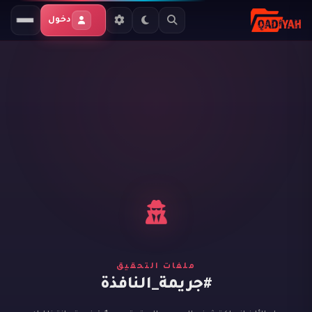
دخول
ملفات التحقيق
#جريمة_النافذة