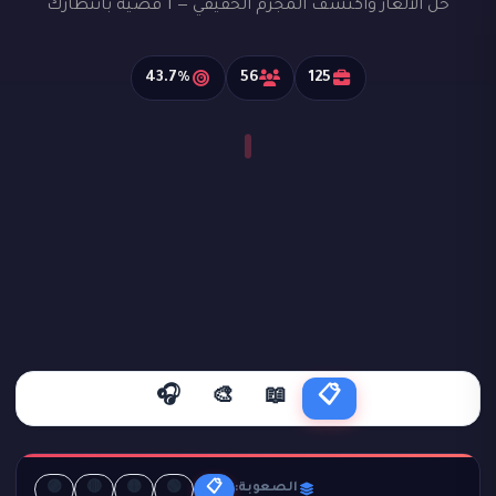
حل الألغاز واكتشف المجرم الحقيقي — 1 قضية بانتظارك
43.7%
56
125
🎧
🎨
📖
📋
🟣
🔴
🟡
🟢
📋
الصعوبة: