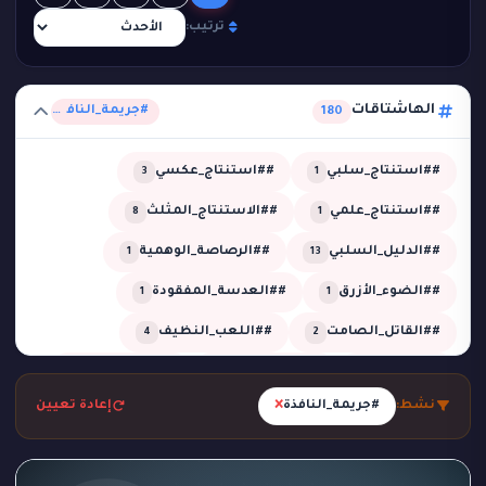
ترتيب:
الهاشتاقات
#جريمة_النافذة
180
##استنتاج_سلبي
##استنتاج_عكسي
3
1
##استنتاج_علمي
##الاستنتاج_المثلث
8
1
##الدليل_السلبي
##الرصاصة_الوهمية
1
13
##الضوء_الأزرق
##العدسة_المفقودة
1
1
##القاتل_الصامت
##اللعب_النظيف
4
2
##تحقيق
##تحقيق_خبير
##تحقيق_ذكي
2
1
13
×
نشط:
#جريمة_النافذة
إعادة تعيين
##تحليل_الجدول_الزمني
##تضليل_ذكي
2
2
##جريمة_التردد_صفر
##جريمة_الدرجة_80
1
1