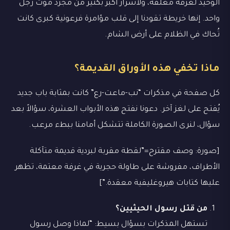
الوحيد لغرفة مغلقة، ولأسرار أكبر بكثير من مجرد موت رجل
واحد. إنها خريطة تقودنا إلى قلب مؤامرة فرعونية كبرى كانت
تُحاك في الظلام على أرض الشام.
ماذا تخفي هذه الأوراق القديمة؟
كل صفحة في مذكرات “نب-ماعت-رع” كانت بمثابة باب جديد
يُفتح على لغز آخر. دعونا نفتح هذه الأبواب العشرة، سؤالاً بعد
سؤال، لنرى الصورة الكاملة تتشكل أمامنا ببطء مرعب.
[صورة: وصف مقترح=”لقطة مقربة لبردية قديمة متآكلة
الأطراف، مفروشة على طاولة حجرية في غرفة معتمة، تظهر
عليها كتابات هيروغليفية معقدة.”]
من قتل رسول الحيثيين؟
تستهل المذكرات بسؤال بسيط: “لماذا وصل رسول