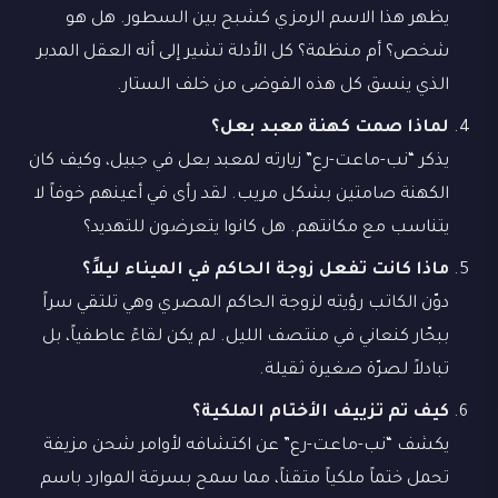
يظهر هذا الاسم الرمزي كشبح بين السطور. هل هو
شخص؟ أم منظمة؟ كل الأدلة تشير إلى أنه العقل المدبر
الذي ينسق كل هذه الفوضى من خلف الستار.
لماذا صمت كهنة معبد بعل؟
يذكر “نب-ماعت-رع” زيارته لمعبد بعل في جبيل، وكيف كان
الكهنة صامتين بشكل مريب. لقد رأى في أعينهم خوفاً لا
يتناسب مع مكانتهم. هل كانوا يتعرضون للتهديد؟
ماذا كانت تفعل زوجة الحاكم في الميناء ليلاً؟
دوّن الكاتب رؤيته لزوجة الحاكم المصري وهي تلتقي سراً
ببحّار كنعاني في منتصف الليل. لم يكن لقاءً عاطفياً، بل
تبادلاً لصرّة صغيرة ثقيلة.
كيف تم تزييف الأختام الملكية؟
يكشف “نب-ماعت-رع” عن اكتشافه لأوامر شحن مزيفة
تحمل ختماً ملكياً متقناً، مما سمح بسرقة الموارد باسم