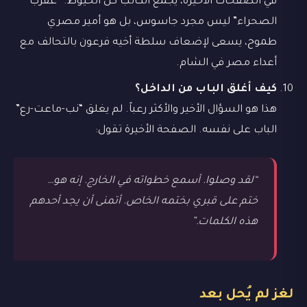
في الصفحات الأخيرة، يجمع الكاتب كل الخيوط. “عقرب
الصحراء” ليس مجرد جاسوس، بل هو أمير مصري
طموح، يسعى لإضعاف سلطة أخيه فرعون بالتحالف مع
أعداء مصر في الشام.
كيف أغلق الباب من الداخل؟
هذا هو السؤال الأخير والأكثر رعباً. لم يغلق “نب-ماعت-رع”
الباب على نفسه. الصفحة الأخيرة تقول:
“لقد وصلوا. أسمع خطواته في الخارج. إنه هو…
ختم على قبري بختمه الخاص. أتمنى أن يجد أحدهم
هذه الكلمات.”
لغز لم يُحل بعد