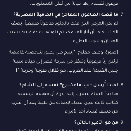
فرعون نفسه. إنها خيانة من أعلى المستويات.
ما قصة الطاعون المفاجئ في الحامية المصرية؟
لم يكن المرض الذي فتك بالجنود طاعوناً طبيعياً. يصف
الكاتب كيف أن آبار المياه قد تم تلويثها بمادة غريبة تسبب
الهذيان والموت البطيء.
[صورة: وصف مقترح=”رسم فني يصور شخصية غامضة
ترتدي زياً فرعونياً وتنظر من شرفة قصر إلى ميناء مدينة
جبيل القديمة عند الغروب، مع ظلال طويلة ومريبة.”]
لماذا أُرسل “نب-ماعت-رع” نفسه إلى الشام؟
هنا يبدأ الشك يتسرب إليه. يدرك أن مهمته الرسمية
ككاتب كانت مجرد غطاء لإبعاده عن طيبة بعد أن اقترب
من كشف فساد أحد الأمراء.
من هو الأمير الخائن؟