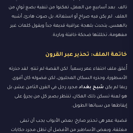
تالف. بعد أسابيع من العمل، تمكنوا من تنقية بضع ثوانٍ من
الملف. لم يكن فيه صراخ أو استغاثة، بل صوت هادئ، أشبه
بالهمس، يتحدث بلهجة عراقية قديمة جداً ويقول كلمات غير
مفهومة، تخللتها ضحكة خافتة وباردة.
خاتمة الملف: تحذير عبر القرون
أُغلق ملف اختفاء عمر رسمياً. لكن القصة لم تنتهِ. لقد حذرته
الأسطورة، وحذره السكان المحليون، لكن فضوله كان أقوى.
ربما لم يكن
شبح بغداد
مجرد رجل في القرن الثامن عشر، بل
هو لعنة تسكن ذلك المكان، تنتظر بصبر كل من يجرؤ على
إيقاظها من سباتها الطويل.
قضية عمر هي تحذير صارخ: بعض الأبواب يجب أن تبقى
مغلقة، وبعض الأساطير من الأفضل أن تظل مجرد حكايات