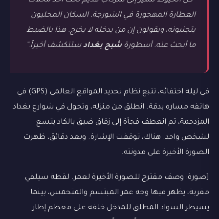
“كل الخيوط تشير إلى سرداب قديم تحت أحد محلات
العطارة المهجورة في الشورجة. السكان المحليون
يتجنبونه، ويقولون إن من يدخله لا يخرج. هذا بالضبط
ما أبحث عنه. أسطورة
شبح بغداد
ستنكشف أخيراً.”
في ليلة اختفائه، تتبع نظام تحديد المواقع العالمي (GPS) في
هاتفه مساره بدقة. انطلق من منزله، وتجول في شوارع بغداد
المزدحمة، ثم انعطف فجأة إلى زقاق ضيق بالكاد يتسع
لشخص واحد. هناك، توقفت الإشارة. وبعد دقائق، ظهرت
الصورة الأخيرة على مدونته.
[صورة: وصف مقترح للصورة الأخيرة لعمر. لقطة سيلفي
مقربة، يظهر فيها وجه عمر المبتسم والمتحمس، بينما
يسيطر السواد المطلق للمدخل خلفه على معظم إطار