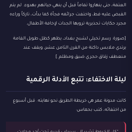
العتمة، حتى ينهاروا تماماً قبل أن ينهي حياتهم بهدوء. لم يتم
القبض عليه قط، واختفت جرائمه فجأة كما بدأت، تاركاً وراءه
مجرد حكايات تحذيرية ترويها الجدات لإخافة الأطفال.
[صورة: رسم تخيلي لشبح بغداد، يظهر كظل طويل القامة
يرتدي ملابس داكنة من القرن الثامن عشر، ويقف عند
منعطف زقاق حجري ضيق ومظلم.]
ليلة الاختفاء: تتبع الأدلة الرقمية
كانت مدونة عمر هي خريطة الطريق نحو نهايته. قبل أسبوع
من اختفائه، كتب بحماس: