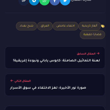
شارك المقال:
ألغاز تاريخية
اختفاء غامض
العراق
شبح بغداد
قضايا حقيقية
المقال السابق
لعنة التماثيل الصامتة: كابوس ياباني ونبوءة إغريقية!
المقال التالي
صورة نور الأخيرة: لغز الاختفاء في سوق الأسرار