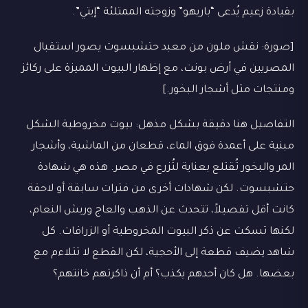
بقيادة زعيم يُدعى “باريهو” وزوجته الممتلئة “إيتي”.
[صورة: نقش ملون من معبد حتشبسوت يصور استقبال
المصريين في أرض بونت، مع إظهار البيوت المميزة على ركائز
ومنتجات مثل أشجار البخور.]
التفاصيل هنا دقيقة بشكل مذهل: بيوت مخروطية الشكل
مبنية على أعمدة فوق الماء، قطعان من الماشية، وأشجار
المر والبخور تُقتلع بعناية لتُزرع في مصر. هذه هي شهادة
حتشبسوت. لكن شهادات أخرى من فترات سابقة أو لاحقة
كانت أقل تفصيلاً، تتحدث عن الذهب والعاج وريش النعام،
لكنها تسكت عن ذكر البيوت المخروطية أو الزرافات. كل
شاهد يضيف قطعة إلى الأحجية، لكن القطع لا تتلاءم مع
بعضها. هل كان أحدهم يكذب؟ أم أن ذاكرتهم خانتهم؟