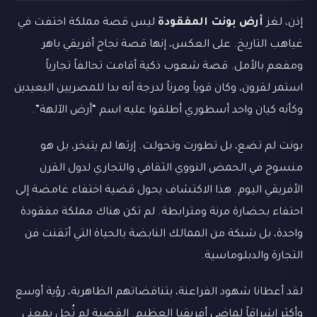
إذن، لغز
أرض بونت المفقودة
ليس قصة مملكة اختفت في
غياهب التاريخ. على العكس، إنها قصة نجاح أفريقي باهر
ومفعم بالأمل. قصة شعوب ذكية أقامت تحالفاً تجارياً
استمر لقرون، وكان قوياً ومرناً لدرجة أنه بدا للمصريين البعيدين
وكأنه كيان واحد أسطوري أطلقوا عليه اسم “أرض الآلهة”.
بونت لم تضع، بل تطورت وتحولت. إرثها لم يتبخر، بل هو
منسوج في الحمض النووي الثقافي والتجاري لدول القرن
الأفريقي اليوم. هذا الاكتشاف يحول قضية اختفاء غامضة إلى
احتفاء بحضارة مرنة ومترابطة. لم تكن هناك مملكة مفقودة
واحدة، بل شبكة من الممالك النابضة بالحياة التي أتقنت فن
التجارة والدبلوماسية.
لقد أعطانا شهود الفراعنة، بتناقضاتهم الظاهرية، رؤية أوسع
وأكثر إشراقاً لماضي أفريقيا العظيم. القضية لم تُحل بمعنى