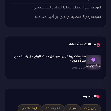
اليومية رقم 4: لحظة التجلي! التحليل الجيوسياسي
اليومية رقم 5: القضية لم تُغلق، بل أُعيد تصنيفها
مقالات مشابهة
همسات رونغورونغو: هل خبّأت ألواح جزيرة الفصح
سراً دموياً؟
27 مايو 2026
الوسوم
أرض بونت
أفريقيا
ألغاز قديمة
تاريخ غامض